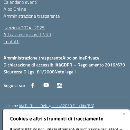
Calendario eventi
Albo Online
Amministrazione trasparente
Iscrizioni 2024_2025
Attuazione misure PNRR
Contatti
Amministrazione trasparente
Albo online
Privacy
Dichiarazione di accessibilità
GDPR – Regolamento 2016/679
Sicurezza D.Lgs. 81/2008
Note legali
Seguici su:
Indirizzo:
Via Raffaele Delcogliano 82030 Faicchio (BN)
Centralino:
0824863478
Email:
bnis02300v@istruzione.it
Posta elettronica certificata (PEC):
Cookies e altri strumenti di tracciamento
bnis02300v@pec.istruzione.it
Codice fiscale: 90003320620
Il nostro Istituto non utilizza strumenti di profilazione degli utenti -