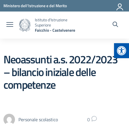
Vai ai contenuti
Vai al menu di navigazione
Vai al footer
Ministero dell'Istruzione e del Merito
Istituto d'Istruzione
Superiore
Faicchio - Castelvenere
Apr
Neoassunti a.s. 2022/2023
– bilancio iniziale delle
competenze
Personale scolastico
0