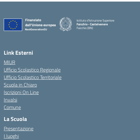
Istituto d'Istruzione Superiore
Faicchio - Castelvenere
Faicchio (BN)
— Visita la pagina iniziale della scuola
Link Esterni
MIUR
Ufficio Scolastico Regionale
Ufficio Scolastico Territoriale
Scuola in Chiaro
Iscrizioni On Line
Invalsi
Comune
La Scuola
Presentazione
I luoghi