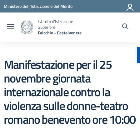
Vai ai contenuti
Vai al menu di navigazione
Vai al footer
Ministero dell'Istruzione e del Merito
Istituto d'Istruzione
Superiore
Faicchio - Castelvenere
Manifestazione per il 25
novembre giornata
internazionale contro la
violenza sulle donne-teatro
romano benevento ore 10:00