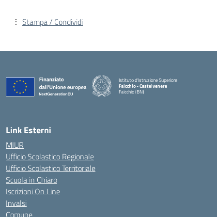
Stampa / Condividi
Istituto d'Istruzione Superiore
Faicchio - Castelvenere
Faicchio (BN)
— Visita la pagina iniziale della scuola
Link Esterni
MIUR
Ufficio Scolastico Regionale
Ufficio Scolastico Territoriale
Scuola in Chiaro
Iscrizioni On Line
Invalsi
Comune