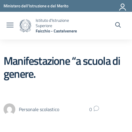
Vai ai contenuti
Vai al menu di navigazione
Vai al footer
Ministero dell'Istruzione e del Merito
Istituto d'Istruzione
Superiore
Faicchio - Castelvenere
Manifestazione “a scuola di
genere.
Personale scolastico
0