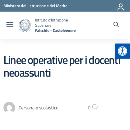
Vai ai contenuti
Vai al menu di navigazione
Vai al footer
Ministero dell'Istruzione e del Merito
Istituto d'Istruzione
Superiore
Faicchio - Castelvenere
Apr
Linee operative per i docenti
neoassunti
Personale scolastico
0