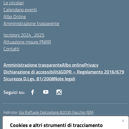
Le circolari
Calendario eventi
Albo Online
Amministrazione trasparente
Iscrizioni 2024_2025
Attuazione misure PNRR
Contatti
Amministrazione trasparente
Albo online
Privacy
Dichiarazione di accessibilità
GDPR – Regolamento 2016/679
Sicurezza D.Lgs. 81/2008
Note legali
Seguici su:
Indirizzo:
Via Raffaele Delcogliano 82030 Faicchio (BN)
Centralino:
0824863478
Email:
bnis02300v@istruzione.it
Posta elettronica certificata (PEC):
Cookies e altri strumenti di tracciamento
bnis02300v@pec.istruzione.it