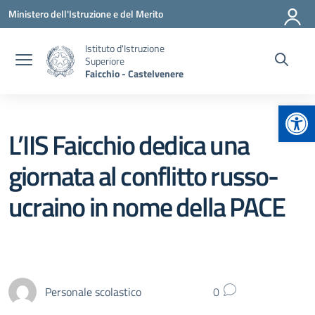
Vai ai contenuti
Vai al menu di navigazione
Vai al footer
Ministero dell'Istruzione e del Merito
Istituto d'Istruzione
Superiore
Faicchio - Castelvenere
Apr
L’IIS Faicchio dedica una
giornata al conflitto russo-
ucraino in nome della PACE
Personale scolastico
0