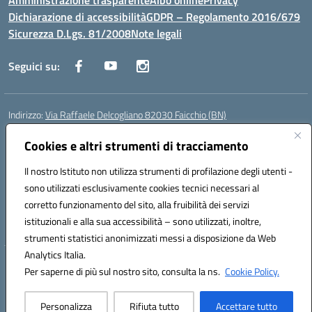
Amministrazione trasparente
Albo online
Privacy
Dichiarazione di accessibilità
GDPR – Regolamento 2016/679
Sicurezza D.Lgs. 81/2008
Note legali
Seguici su:
Indirizzo:
Via Raffaele Delcogliano 82030 Faicchio (BN)
Centralino:
0824863478
Email:
bnis02300v@istruzione.it
Posta elettronica certificata (PEC):
Cookies e altri strumenti di tracciamento
bnis02300v@pec.istruzione.it
Codice fiscale: 90003320620
Il nostro Istituto non utilizza strumenti di profilazione degli utenti -
Codice meccanografico:
BNIS02300V
sono utilizzati esclusivamente cookies tecnici necessari al
Codice Indice delle Pubbliche Amministrazioni (IPA): istsc_bnis02300v
corretto funzionamento del sito, alla fruibilità dei servizi
Codice unico di fatturazione (CUF): UFQEG8
istituzionali e alla sua accessibilità – sono utilizzati, inoltre,
strumenti statistici anonimizzati messi a disposizione da Web
Analytics Italia.
Hosting & Powered by 3D Solution S.r.l.
Per saperne di più sul nostro sito, consulta la ns.
Cookie Policy.
Concept & Design by Designers Italia
Personalizza
Rifiuta tutto
Accettare tutto