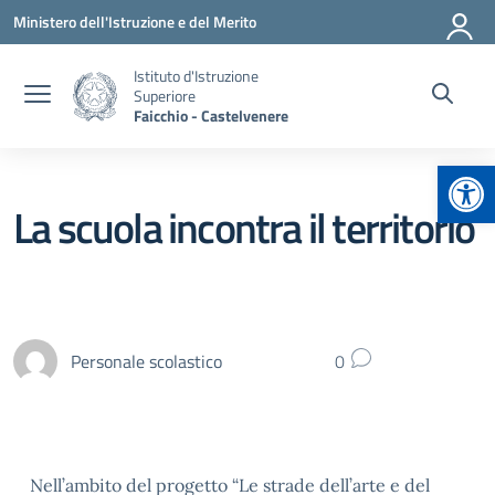
Vai ai contenuti
Vai al menu di navigazione
Vai al footer
Ministero dell'Istruzione e del Merito
Istituto d'Istruzione
Superiore
Faicchio - Castelvenere
Apr
La scuola incontra il territorio
Personale scolastico
0
Nell’ambito del progetto “Le strade dell’arte e del