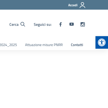
Accedi
Cerca
Seguici su:
Apr
i 2024_2025
Attuazione misure PNRR
Contatti