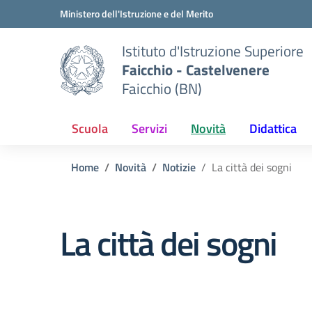
Vai ai contenuti
Vai al menu di navigazione
Vai al footer
Ministero dell'Istruzione e del Merito
Istituto d'Istruzione Superiore
Faicchio - Castelvenere
Faicchio (BN)
Scuola
Servizi
Novità
Didattica
Home
Novità
Notizie
La città dei sogni
La città dei sogni