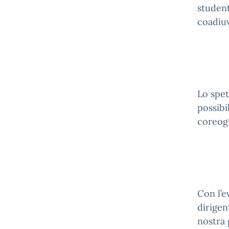
student
coadiuv
Lo spet
possibil
coreogr
Con l’e
dirigen
nostra 