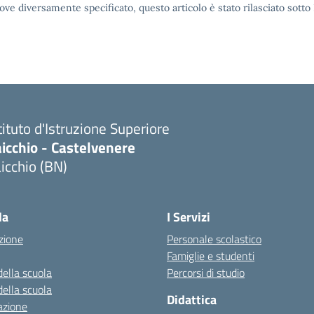
ove diversamente specificato, questo articolo è stato rilasciato sott
tituto d'Istruzione Superiore
icchio - Castelvenere
icchio (BN)
Visita la pagina iniziale della scuola
la
I Servizi
zione
Personale scolastico
Famiglie e studenti
della scuola
Percorsi di studio
della scuola
Didattica
azione