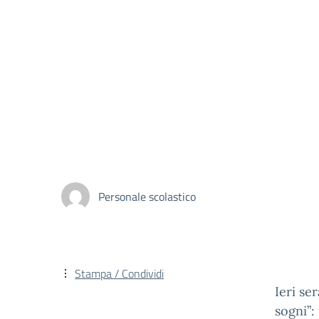
Personale scolastico
Stampa / Condividi
Ieri se
sogni”: