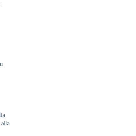
e
su
la
alla