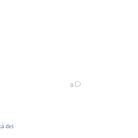
0
tà dei