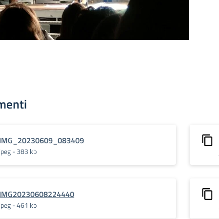
menti
IMG_20230609_083409
jpeg - 383 kb
IMG20230608224440
jpeg - 461 kb