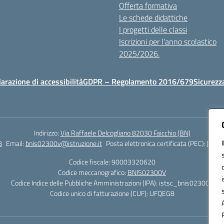
Offerta formativa
Le schede didattiche
I progetti delle classi
Iscrizioni per l’anno scolastico
2025/2026.
iarazione di accessibilità
GDPR – Regolamento 2016/679
Sicurezz
Indirizzo:
Via Raffaele Delcogliano 82030 Faicchio (BN)
8
Email:
bnis02300v@istruzione.it
Posta elettronica certificata (PEC):
bnis0
Codice fiscale: 90003320620
Codice meccanografico:
BNIS02300V
Codice Indice delle Pubbliche Amministrazioni (IPA): istsc_bnis02300v
Codice unico di fatturazione (CUF): UFQEG8