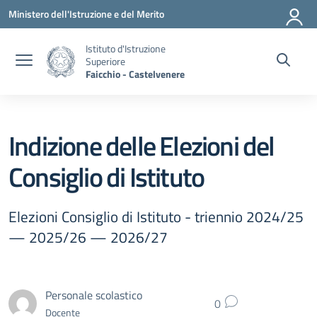
Vai ai contenuti
Vai al menu di navigazione
Vai al footer
Ministero dell'Istruzione e del Merito
Istituto d'Istruzione
Superiore
Faicchio - Castelvenere
Indizione delle Elezioni del
Consiglio di Istituto
Elezioni Consiglio di Istituto - triennio 2024/25
— 2025/26 — 2026/27
Personale scolastico
0
Docente