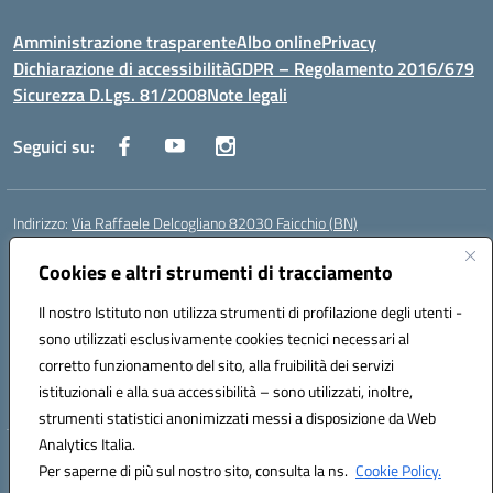
Amministrazione trasparente
Albo online
Privacy
Dichiarazione di accessibilità
GDPR – Regolamento 2016/679
Sicurezza D.Lgs. 81/2008
Note legali
Seguici su:
Indirizzo:
Via Raffaele Delcogliano 82030 Faicchio (BN)
Centralino:
0824863478
Email:
bnis02300v@istruzione.it
Posta elettronica certificata (PEC):
Cookies e altri strumenti di tracciamento
bnis02300v@pec.istruzione.it
Codice fiscale: 90003320620
Il nostro Istituto non utilizza strumenti di profilazione degli utenti -
Codice meccanografico:
BNIS02300V
sono utilizzati esclusivamente cookies tecnici necessari al
Codice Indice delle Pubbliche Amministrazioni (IPA): istsc_bnis02300v
corretto funzionamento del sito, alla fruibilità dei servizi
Codice unico di fatturazione (CUF): UFQEG8
istituzionali e alla sua accessibilità – sono utilizzati, inoltre,
strumenti statistici anonimizzati messi a disposizione da Web
Analytics Italia.
Hosting & Powered by 3D Solution S.r.l.
Per saperne di più sul nostro sito, consulta la ns.
Cookie Policy.
Concept & Design by Designers Italia