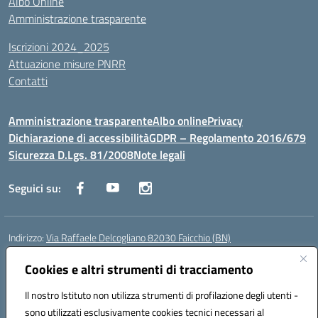
Albo Online
Amministrazione trasparente
Iscrizioni 2024_2025
Attuazione misure PNRR
Contatti
Amministrazione trasparente
Albo online
Privacy
Dichiarazione di accessibilità
GDPR – Regolamento 2016/679
Sicurezza D.Lgs. 81/2008
Note legali
Seguici su:
Indirizzo:
Via Raffaele Delcogliano 82030 Faicchio (BN)
Centralino:
0824863478
Email:
bnis02300v@istruzione.it
Posta elettronica certificata (PEC):
Cookies e altri strumenti di tracciamento
bnis02300v@pec.istruzione.it
Codice fiscale: 90003320620
Il nostro Istituto non utilizza strumenti di profilazione degli utenti -
Codice meccanografico:
BNIS02300V
sono utilizzati esclusivamente cookies tecnici necessari al