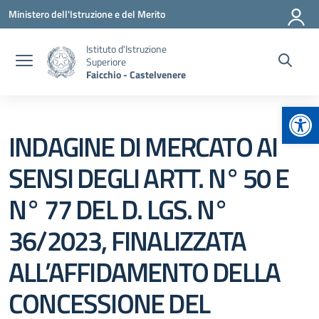
Vai ai contenuti
Vai al menu di navigazione
Vai al footer
Ministero dell'Istruzione e del Merito
Istituto d'Istruzione
Superiore
Faicchio - Castelvenere
Apr
INDAGINE DI MERCATO AI
SENSI DEGLI ARTT. N° 50 E
N° 77 DEL D. LGS. N°
36/2023, FINALIZZATA
ALL’AFFIDAMENTO DELLA
CONCESSIONE DEL