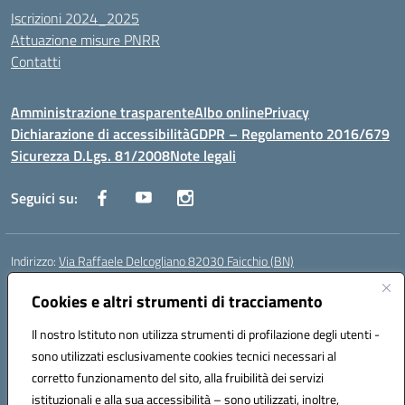
Iscrizioni 2024_2025
Attuazione misure PNRR
Contatti
Amministrazione trasparente
Albo online
Privacy
Dichiarazione di accessibilità
GDPR – Regolamento 2016/679
Sicurezza D.Lgs. 81/2008
Note legali
Seguici su:
Indirizzo:
Via Raffaele Delcogliano 82030 Faicchio (BN)
Centralino:
0824863478
Email:
bnis02300v@istruzione.it
Posta elettronica certificata (PEC):
Cookies e altri strumenti di tracciamento
bnis02300v@pec.istruzione.it
Codice fiscale: 90003320620
Il nostro Istituto non utilizza strumenti di profilazione degli utenti -
Codice meccanografico:
BNIS02300V
sono utilizzati esclusivamente cookies tecnici necessari al
Codice Indice delle Pubbliche Amministrazioni (IPA): istsc_bnis02300v
corretto funzionamento del sito, alla fruibilità dei servizi
Codice unico di fatturazione (CUF): UFQEG8
istituzionali e alla sua accessibilità – sono utilizzati, inoltre,