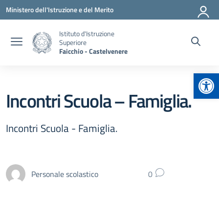
Vai ai contenuti
Vai al menu di navigazione
Vai al footer
Ministero dell'Istruzione e del Merito
Istituto d'Istruzione
Superiore
Faicchio - Castelvenere
Apr
Incontri Scuola – Famiglia.
Incontri Scuola - Famiglia.
Personale scolastico
0