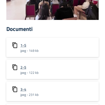
Documenti
1-5
jpeg - 149 kb
2-5
jpeg - 122 kb
3-4
jpeg - 231 kb