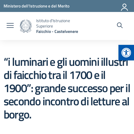
Vai ai contenuti
Vai al menu di navigazione
Vai al footer
Ministero dell'Istruzione e del Merito
Istituto d'Istruzione
Superiore
Faicchio - Castelvenere
Apr
“i luminari e gli uomini illustri
di faicchio tra il 1700 e il
1900”: grande successo per il
secondo incontro di letture al
borgo.