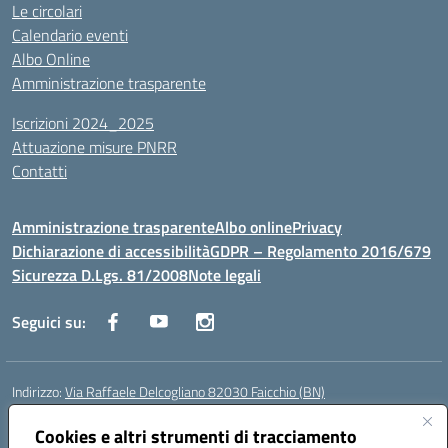
Le circolari
Calendario eventi
Albo Online
Amministrazione trasparente
Iscrizioni 2024_2025
Attuazione misure PNRR
Contatti
Amministrazione trasparente
Albo online
Privacy
Dichiarazione di accessibilità
GDPR – Regolamento 2016/679
Sicurezza D.Lgs. 81/2008
Note legali
Seguici su:
Indirizzo:
Via Raffaele Delcogliano 82030 Faicchio (BN)
Centralino:
0824863478
Email:
bnis02300v@istruzione.it
Posta elettronica certificata (PEC):
Cookies e altri strumenti di tracciamento
bnis02300v@pec.istruzione.it