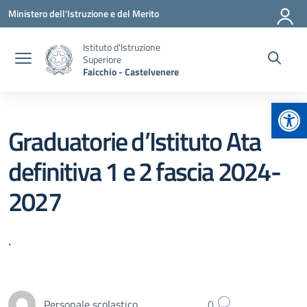
Vai ai contenuti
Vai al menu di navigazione
Vai al footer
Ministero dell'Istruzione e del Merito
Istituto d'Istruzione
Superiore
Faicchio - Castelvenere
Apr
Graduatorie d’Istituto Ata
definitiva 1 e 2 fascia 2024-
2027
.
Personale scolastico
0