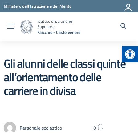
Vai ai contenuti
Vai al menu di navigazione
Vai al footer
Ministero dell'Istruzione e del Merito
Istituto d'Istruzione
Superiore
Faicchio - Castelvenere
Apr
Gli alunni delle classi quinte
all’orientamento delle
carriere in divisa
Personale scolastico
0