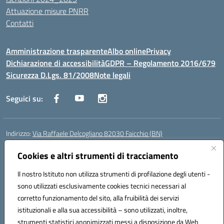
Attuazione misure PNRR
Contatti
Amministrazione trasparente
Albo online
Privacy
Dichiarazione di accessibilità
GDPR – Regolamento 2016/679
Sicurezza D.Lgs. 81/2008
Note legali
Seguici su:
Indirizzo:
Via Raffaele Delcogliano 82030 Faicchio (BN)
Centralino:
0824863478
Email:
bnis02300v@istruzione.it
Posta elettronica certificata (PEC):
Cookies e altri strumenti di tracciamento
bnis02300v@pec.istruzione.it
Codice fiscale: 90003320620
Il nostro Istituto non utilizza strumenti di profilazione degli utenti -
Codice meccanografico:
BNIS02300V
sono utilizzati esclusivamente cookies tecnici necessari al
Codice Indice delle Pubbliche Amministrazioni (IPA): istsc_bnis02300v
corretto funzionamento del sito, alla fruibilità dei servizi
Codice unico di fatturazione (CUF): UFQEG8
istituzionali e alla sua accessibilità – sono utilizzati, inoltre,
strumenti statistici anonimizzati messi a disposizione da Web