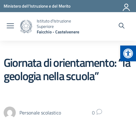
Vai ai contenuti
Vai al menu di navigazione
Vai al footer
Ministero dell'Istruzione e del Merito
Istituto d'Istruzione
Superiore
Faicchio - Castelvenere
Apr
Giornata di orientamento: “la
geologia nella scuola”
Personale scolastico
0