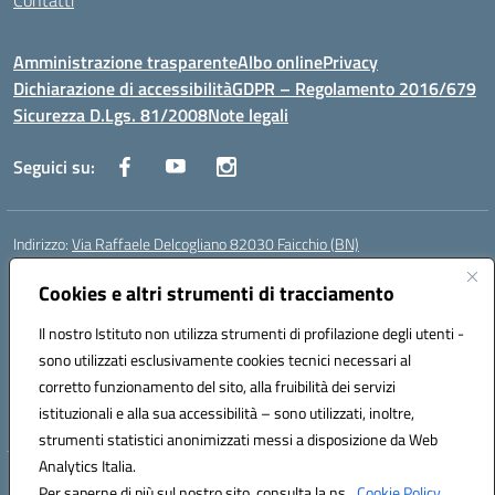
Contatti
Amministrazione trasparente
Albo online
Privacy
Dichiarazione di accessibilità
GDPR – Regolamento 2016/679
Sicurezza D.Lgs. 81/2008
Note legali
Seguici su:
Indirizzo:
Via Raffaele Delcogliano 82030 Faicchio (BN)
Centralino:
0824863478
Email:
bnis02300v@istruzione.it
Posta elettronica certificata (PEC):
Cookies e altri strumenti di tracciamento
bnis02300v@pec.istruzione.it
Codice fiscale: 90003320620
Il nostro Istituto non utilizza strumenti di profilazione degli utenti -
Codice meccanografico:
BNIS02300V
sono utilizzati esclusivamente cookies tecnici necessari al
Codice Indice delle Pubbliche Amministrazioni (IPA): istsc_bnis02300v
corretto funzionamento del sito, alla fruibilità dei servizi
Codice unico di fatturazione (CUF): UFQEG8
istituzionali e alla sua accessibilità – sono utilizzati, inoltre,
strumenti statistici anonimizzati messi a disposizione da Web
Analytics Italia.
Hosting & Powered by 3D Solution S.r.l.
Per saperne di più sul nostro sito, consulta la ns.
Cookie Policy.