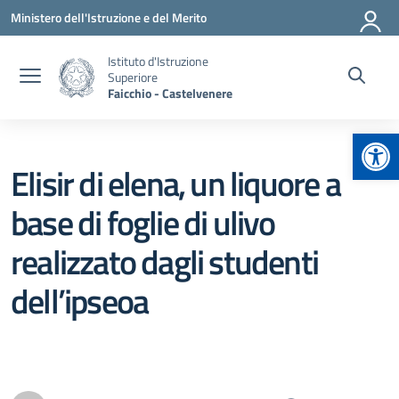
Vai ai contenuti
Vai al menu di navigazione
Vai al footer
Ministero dell'Istruzione e del Merito
Istituto d'Istruzione
Superiore
Faicchio - Castelvenere
Apr
Elisir di elena, un liquore a
base di foglie di ulivo
realizzato dagli studenti
dell’ipseoa