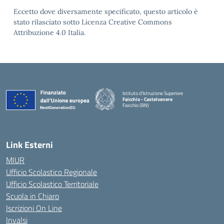
Eccetto dove diversamente specificato, questo articolo è
stato rilasciato sotto Licenza Creative Commons
Attribuzione 4.0 Italia.
Istituto d'Istruzione Superiore
Faicchio - Castelvenere
Faicchio (BN)
— Visita la pagina iniziale della scuola
Link Esterni
MIUR
Ufficio Scolastico Regionale
Ufficio Scolastico Territoriale
Scuola in Chiaro
Iscrizioni On Line
Invalsi