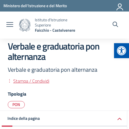
Vai ai contenuti
Vai al menu di navigazione
Vai al footer
Ministero dell'Istruzione e del Merito
Istituto d'Istruzione
Superiore
Faicchio - Castelvenere
Apr
Verbale e graduatoria pon
alternanza
Verbale e graduatoria pon alternanza
Stampa / Condividi
Tipologia
PON
Indice della pagina