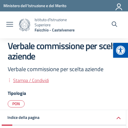
Vai ai contenuti
Vai al menu di navigazione
Vai al footer
Ministero dell'Istruzione e del Merito
Istituto d'Istruzione
Superiore
Faicchio - Castelvenere
Apr
Verbale commissione per scelta
aziende
Verbale commissione per scelta aziende
Stampa / Condividi
Tipologia
PON
Indice della pagina