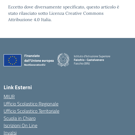
Eccetto dove diversamente specificato, questo articolo è
stato rilasciato sotto Licenza Creative Commons
Attribuzione 4.0 Italia.
Istituto d'Istruzione Superiore
Faicchio - Castelvenere
Faicchio (BN)
— Visita la pagina iniziale della scuola
Link Esterni
MIUR
Ufficio Scolastico Regionale
Ufficio Scolastico Territoriale
Scuola in Chiaro
Iscrizioni On Line
Invalsi