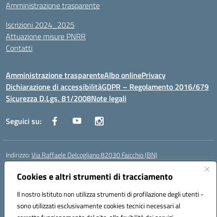
Amministrazione trasparente
Iscrizioni 2024_2025
Attuazione misure PNRR
Contatti
Amministrazione trasparente
Albo online
Privacy
Dichiarazione di accessibilità
GDPR – Regolamento 2016/679
Sicurezza D.Lgs. 81/2008
Note legali
Seguici su:
Indirizzo:
Via Raffaele Delcogliano 82030 Faicchio (BN)
Centralino:
0824863478
Email:
bnis02300v@istruzione.it
Posta elettronica certificata (PEC):
bnis02300v@pec.istruzione.it
Cookies e altri strumenti di tracciamento
Codice fiscale: 90003320620
Il nostro Istituto non utilizza strumenti di profilazione degli utenti -
Codice meccanografico:
BNIS02300V
sono utilizzati esclusivamente cookies tecnici necessari al
Codice Indice delle Pubbliche Amministrazioni (IPA): istsc_bnis02300v