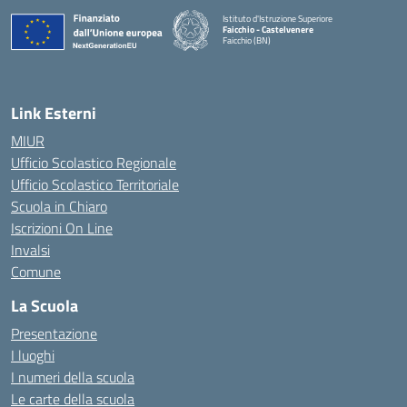
Istituto d'Istruzione Superiore
Faicchio - Castelvenere
Faicchio (BN)
— Visita la pagina iniziale della scuola
Link Esterni
MIUR
Ufficio Scolastico Regionale
Ufficio Scolastico Territoriale
Scuola in Chiaro
Iscrizioni On Line
Invalsi
Comune
La Scuola
Presentazione
I luoghi
I numeri della scuola
Le carte della scuola