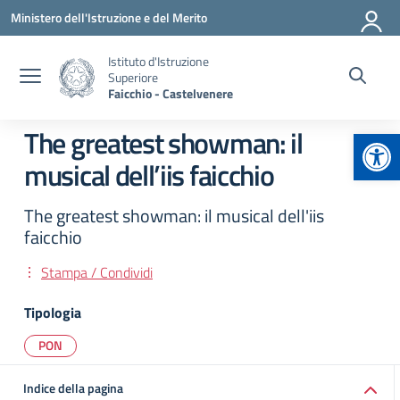
Vai ai contenuti
Vai al menu di navigazione
Vai al footer
Ministero dell'Istruzione e del Merito
Istituto d'Istruzione
Superiore
Faicchio - Castelvenere
Apr
The greatest showman: il
musical dell’iis faicchio
The greatest showman: il musical dell'iis
faicchio
Stampa / Condividi
Tipologia
PON
Indice della pagina