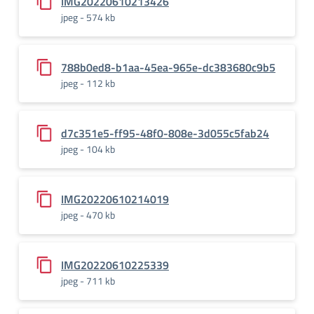
IMG20220610213426
jpeg - 574 kb
788b0ed8-b1aa-45ea-965e-dc383680c9b5
jpeg - 112 kb
d7c351e5-ff95-48f0-808e-3d055c5fab24
jpeg - 104 kb
IMG20220610214019
jpeg - 470 kb
IMG20220610225339
jpeg - 711 kb