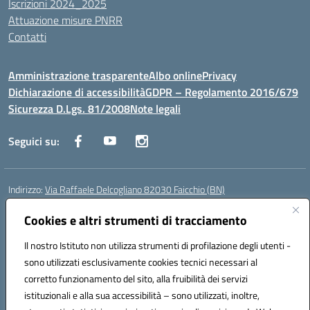
Iscrizioni 2024_2025
Attuazione misure PNRR
Contatti
Amministrazione trasparente
Albo online
Privacy
Dichiarazione di accessibilità
GDPR – Regolamento 2016/679
Sicurezza D.Lgs. 81/2008
Note legali
Seguici su:
Indirizzo:
Via Raffaele Delcogliano 82030 Faicchio (BN)
Centralino:
0824863478
Email:
bnis02300v@istruzione.it
Posta elettronica certificata (PEC):
Cookies e altri strumenti di tracciamento
bnis02300v@pec.istruzione.it
Codice fiscale: 90003320620
Il nostro Istituto non utilizza strumenti di profilazione degli utenti -
Codice meccanografico:
BNIS02300V
sono utilizzati esclusivamente cookies tecnici necessari al
Codice Indice delle Pubbliche Amministrazioni (IPA): istsc_bnis02300v
corretto funzionamento del sito, alla fruibilità dei servizi
Codice unico di fatturazione (CUF): UFQEG8
istituzionali e alla sua accessibilità – sono utilizzati, inoltre,