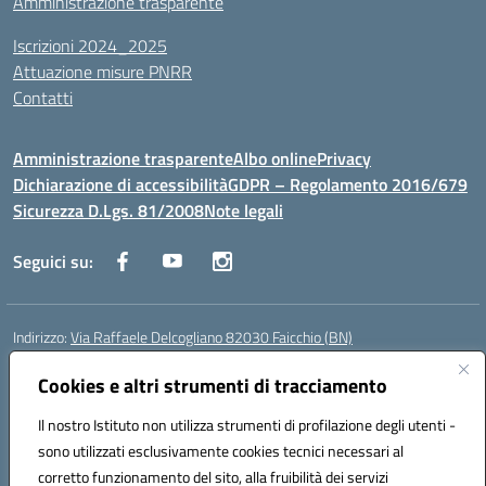
Amministrazione trasparente
Iscrizioni 2024_2025
Attuazione misure PNRR
Contatti
Amministrazione trasparente
Albo online
Privacy
Dichiarazione di accessibilità
GDPR – Regolamento 2016/679
Sicurezza D.Lgs. 81/2008
Note legali
Seguici su:
Indirizzo:
Via Raffaele Delcogliano 82030 Faicchio (BN)
Centralino:
0824863478
Email:
bnis02300v@istruzione.it
Posta elettronica certificata (PEC):
Cookies e altri strumenti di tracciamento
bnis02300v@pec.istruzione.it
Codice fiscale: 90003320620
Il nostro Istituto non utilizza strumenti di profilazione degli utenti -
Codice meccanografico:
BNIS02300V
sono utilizzati esclusivamente cookies tecnici necessari al
Codice Indice delle Pubbliche Amministrazioni (IPA): istsc_bnis02300v
corretto funzionamento del sito, alla fruibilità dei servizi