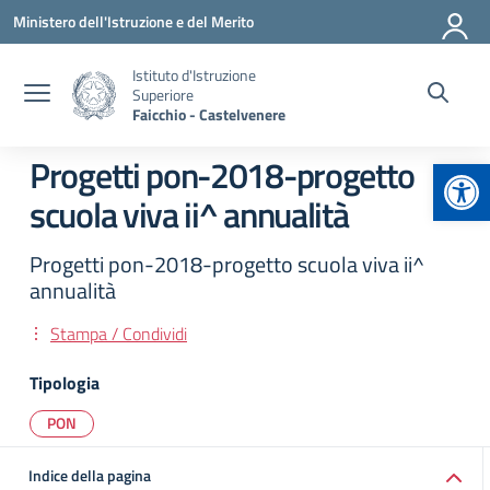
Vai ai contenuti
Vai al menu di navigazione
Vai al footer
Ministero dell'Istruzione e del Merito
Istituto d'Istruzione
Superiore
Faicchio - Castelvenere
Apr
Progetti pon-2018-progetto
scuola viva ii^ annualità
Progetti pon-2018-progetto scuola viva ii^
annualità
Stampa / Condividi
Tipologia
PON
Indice della pagina