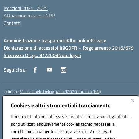
Iscrizioni 2024_2025
Attuazione misure PNRR
Contatti
Amministrazione trasparente
Albo online
Privacy
Dichiarazione di accessibilità
GDPR – Regolamento 2016/679
Sicurezza D.Lgs. 81/2008
Note legali
Seguici su:
Indirizzo:
Via Raffaele Delcogliano 82030 Faicchio (BN)
Centralino:
0824863478
Email:
bnis02300v@istruzione.it
Posta elettronica certificata (PEC):
Cookies e altri strumenti di tracciamento
bnis02300v@pec.istruzione.it
Codice fiscale: 90003320620
Il nostro Istituto non utilizza strumenti di profilazione degli utenti -
Codice meccanografico:
BNIS02300V
sono utilizzati esclusivamente cookies tecnici necessari al
Codice Indice delle Pubbliche Amministrazioni (IPA): istsc_bnis02300v
corretto funzionamento del sito, alla fruibilità dei servizi
Codice unico di fatturazione (CUF): UFQEG8
istituzionali e alla sua accessibilità – sono utilizzati, inoltre,