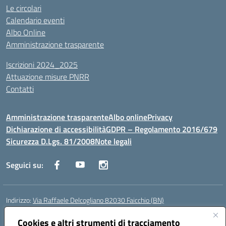
Le circolari
Calendario eventi
Albo Online
Amministrazione trasparente
Iscrizioni 2024_2025
Attuazione misure PNRR
Contatti
Amministrazione trasparente
Albo online
Privacy
Dichiarazione di accessibilità
GDPR – Regolamento 2016/679
Sicurezza D.Lgs. 81/2008
Note legali
Seguici su:
Indirizzo:
Via Raffaele Delcogliano 82030 Faicchio (BN)
Centralino:
0824863478
Email:
bnis02300v@istruzione.it
Posta elettronica certificata (PEC):
Cookies e altri strumenti di tracciamento
bnis02300v@pec.istruzione.it