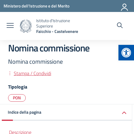
Vai ai contenuti
Vai al menu di navigazione
Vai al footer
Ministero dell'Istruzione e del Merito
Istituto d'Istruzione
Superiore
Faicchio - Castelvenere
Apr
Nomina commissione
Nomina commissione
Stampa / Condividi
Tipologia
PON
Indice della pagina
Descrizione