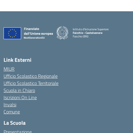
Istituto d'Istruzione Superiore
Faicchio - Castelvenere
Faicchio (BN)
— Visita la pagina iniziale della scuola
Link Esterni
MIUR
Ufficio Scolastico Regionale
Ufficio Scolastico Territoriale
Scuola in Chiaro
Iscrizioni On Line
Invalsi
Comune
La Scuola
Presentazione