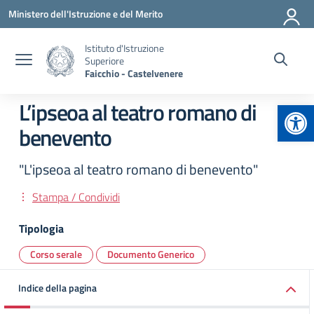
Vai ai contenuti
Vai al menu di navigazione
Vai al footer
Ministero dell'Istruzione e del Merito
Istituto d'Istruzione
Superiore
Faicchio - Castelvenere
Apr
L’ipseoa al teatro romano di
benevento
"L'ipseoa al teatro romano di benevento"
Stampa / Condividi
Tipologia
Corso serale
Documento Generico
Indice della pagina