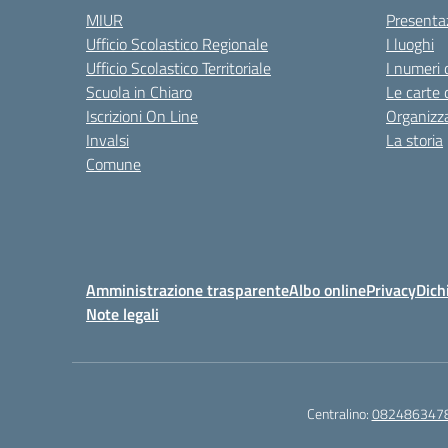
MIUR
Presenta
Ufficio Scolastico Regionale
I luoghi
Ufficio Scolastico Territoriale
I numeri 
Scuola in Chiaro
Le carte 
Iscrizioni On Line
Organizz
Invalsi
La storia
Comune
Amministrazione trasparente
Albo online
Privacy
Dich
Note legali
Centralino:
082486347