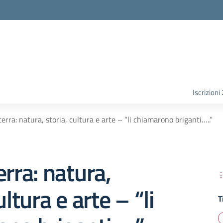
Iscrizion
erra: natura, storia, cultura e arte – “li chiamarono briganti…..”
erra: natura,
ultura e arte – “li
T