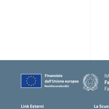
Is
Fa
Fa
— 
Link Esterni
La Scuo