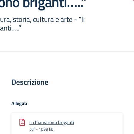
no briganti…..”
ra, storia, cultura e arte - “li
anti…..”
Descrizione
Allegati
li chiamarono briganti
pdf - 1099 kb