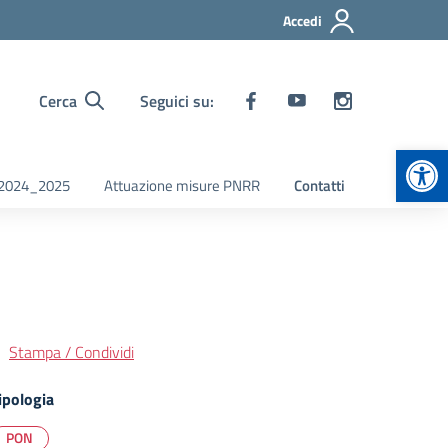
Accedi
Cerca
Seguici su:
Apr
i 2024_2025
Attuazione misure PNRR
Contatti
Stampa / Condividi
ipologia
PON