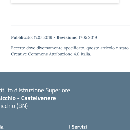
Pubblicato:
17.05.2019
-
Revisione:
17.05.2019
Eccetto dove diversamente specificato, questo articolo è stato 
Creative Commons Attribuzione 4.0 Italia.
tituto d'Istruzione Superiore
icchio - Castelvenere
icchio (BN)
Visita la pagina iniziale della scuola
la
I Servizi