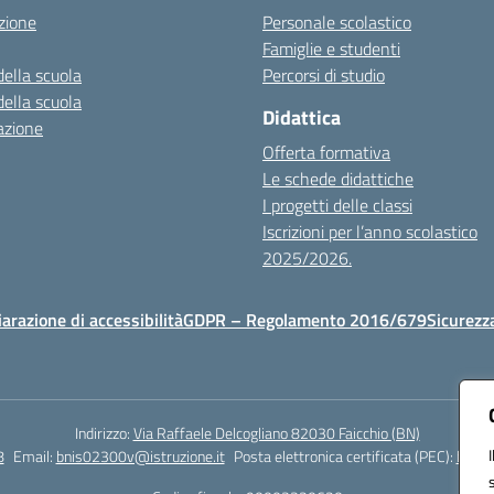
zione
Personale scolastico
Famiglie e studenti
della scuola
Percorsi di studio
della scuola
Didattica
azione
Offerta formativa
Le schede didattiche
I progetti delle classi
Iscrizioni per l’anno scolastico
2025/2026.
iarazione di accessibilità
GDPR – Regolamento 2016/679
Sicurezz
Indirizzo:
Via Raffaele Delcogliano 82030 Faicchio (BN)
8
Email:
bnis02300v@istruzione.it
Posta elettronica certificata (PEC):
bnis0