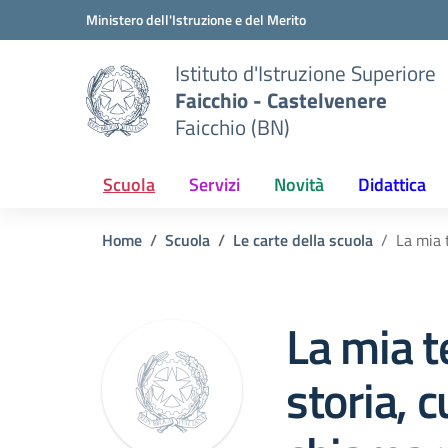
Vai ai contenuti
Vai al menu di navigazione
Vai al footer
Ministero dell'Istruzione e del Merito
Istituto d'Istruzione Superiore
Faicchio - Castelvenere
Faicchio (BN)
Scuola
Servizi
Novità
Didattica
Home
Scuola
Le carte della scuola
La mia t
La mia t
storia, c