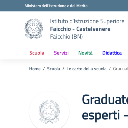
Vai ai contenuti
Vai al menu di navigazione
Vai al footer
Ministero dell'Istruzione e del Merito
Istituto d'Istruzione Superiore
Faicchio - Castelvenere
Faicchio (BN)
Scuola
Servizi
Novità
Didattica
Home
Scuola
Le carte della scuola
Graduat
Graduato
esperti 