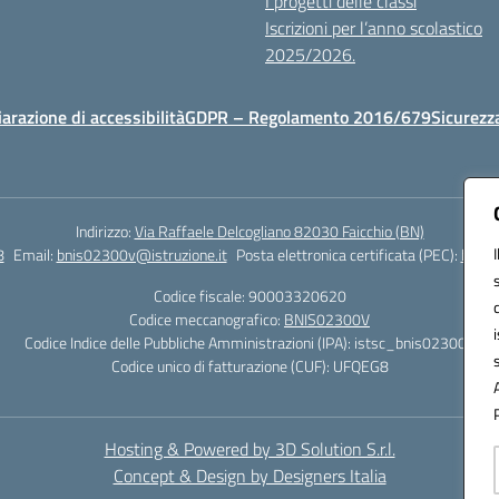
I progetti delle classi
Iscrizioni per l’anno scolastico
2025/2026.
iarazione di accessibilità
GDPR – Regolamento 2016/679
Sicurezz
Indirizzo:
Via Raffaele Delcogliano 82030 Faicchio (BN)
8
Email:
bnis02300v@istruzione.it
Posta elettronica certificata (PEC):
bnis0
Codice fiscale: 90003320620
Codice meccanografico:
BNIS02300V
Codice Indice delle Pubbliche Amministrazioni (IPA): istsc_bnis02300v
Codice unico di fatturazione (CUF): UFQEG8
Hosting & Powered by 3D Solution S.r.l.
Concept & Design by Designers Italia