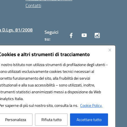
Contatti
a D.Lgs. 81/2008
Seguici
su:
Cookies e altri strumenti di tracciamento
Il nostro Istituto non utilizza strumenti di profilazione degli utenti -
2300v@pec.istruzione.it
sono utilizzati esclusivamente cookies tecnici necessari al
corretto funzionamento del sito, alla fruibilità dei servizi
istituzionali e alla sua accessibilità – sono utilizzati, inoltre,
strumenti statistici anonimizzati messi a disposizione da Web
Analytics Italia.
Per saperne di più sul nostro sito, consulta la ns.
Cookie Policy.
Personalizza
Rifiuta tutto
Accettare tutto