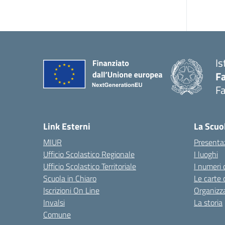
Is
Fa
Fa
— 
Link Esterni
La Scuo
MIUR
Presenta
Ufficio Scolastico Regionale
I luoghi
Ufficio Scolastico Territoriale
I numeri 
Scuola in Chiaro
Le carte 
Iscrizioni On Line
Organizz
Invalsi
La storia
Comune