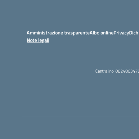
Amministrazione trasparente
Albo online
Privacy
Dich
Note legali
Centralino:
082486347