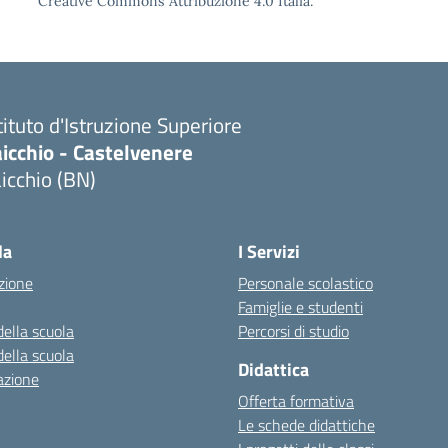
Creative Commons Attribuzione 4.0 Italia.
tituto d'Istruzione Superiore
icchio - Castelvenere
icchio (BN)
Visita la pagina iniziale della scuola
la
I Servizi
zione
Personale scolastico
Famiglie e studenti
della scuola
Percorsi di studio
della scuola
Didattica
azione
Offerta formativa
Le schede didattiche