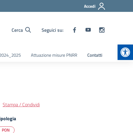
Accedi
Cerca
Seguici su:
Apr
i 2024_2025
Attuazione misure PNRR
Contatti
Stampa / Condividi
ipologia
PON