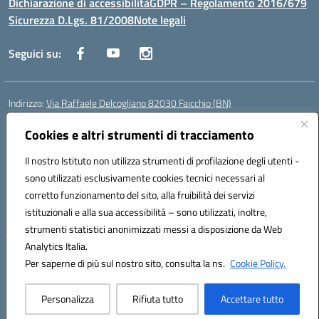
Dichiarazione di accessibilità
GDPR – Regolamento 2016/679
Sicurezza D.Lgs. 81/2008
Note legali
Seguici su:
Indirizzo:
Via Raffaele Delcogliano 82030 Faicchio (BN)
Centralino:
0824863478
Email:
bnis02300v@istruzione.it
Posta elettronica certificata (PEC):
Cookies e altri strumenti di tracciamento
bnis02300v@pec.istruzione.it
Codice fiscale: 90003320620
Il nostro Istituto non utilizza strumenti di profilazione degli utenti -
Codice meccanografico:
BNIS02300V
sono utilizzati esclusivamente cookies tecnici necessari al
Codice Indice delle Pubbliche Amministrazioni (IPA): istsc_bnis02300v
corretto funzionamento del sito, alla fruibilità dei servizi
Codice unico di fatturazione (CUF): UFQEG8
istituzionali e alla sua accessibilità – sono utilizzati, inoltre,
strumenti statistici anonimizzati messi a disposizione da Web
Analytics Italia.
Hosting & Powered by 3D Solution S.r.l.
Per saperne di più sul nostro sito, consulta la ns.
Cookie Policy.
Concept & Design by Designers Italia
Personalizza
Rifiuta tutto
Accettare tutto