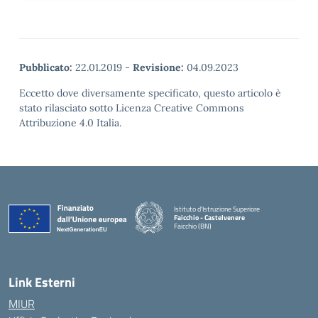
Pubblicato:
22.01.2019
-
Revisione:
04.09.2023
Eccetto dove diversamente specificato, questo articolo è
stato rilasciato sotto Licenza Creative Commons
Attribuzione 4.0 Italia.
Istituto d'Istruzione Superiore
Faicchio - Castelvenere
Faicchio (BN)
— Visita la pagina iniziale della scuola
Link Esterni
MIUR