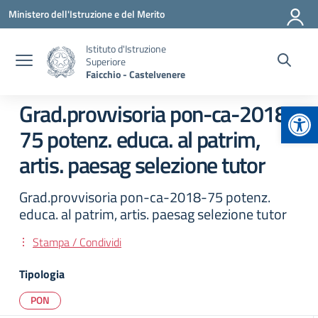
Vai ai contenuti
Vai al menu di navigazione
Vai al footer
Ministero dell'Istruzione e del Merito
Istituto d'Istruzione
Superiore
Faicchio - Castelvenere
Apr
Grad.provvisoria pon-ca-2018-
75 potenz. educa. al patrim,
artis. paesag selezione tutor
Grad.provvisoria pon-ca-2018-75 potenz.
educa. al patrim, artis. paesag selezione tutor
Stampa / Condividi
Tipologia
PON