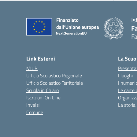
Is
Fa
Fa
— 
Link Esterni
La Scuo
MIUR
Presenta
Ufficio Scolastico Regionale
I luoghi
Ufficio Scolastico Territoriale
I numeri 
Scuola in Chiaro
Le carte 
Iscrizioni On Line
Organizz
Invalsi
La storia
Comune