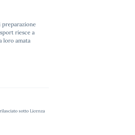
i preparazione
 sport riesce a
la loro amata
rilasciato sotto Licenza