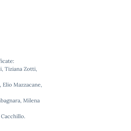
ficate:
, Tiziana Zotti,
o, Elio Mazzacane,
Labagnara, Milena
 Cacchillo.