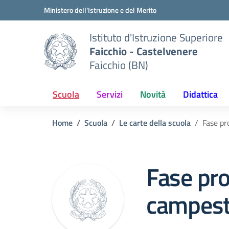
Vai ai contenuti
Vai al menu di navigazione
Vai al footer
Ministero dell'Istruzione e del Merito
Istituto d'Istruzione Superiore
Faicchio - Castelvenere
Faicchio (BN)
Scuola
Servizi
Novità
Didattica
Home
Scuola
Le carte della scuola
Fase pr
Fase pro
campest