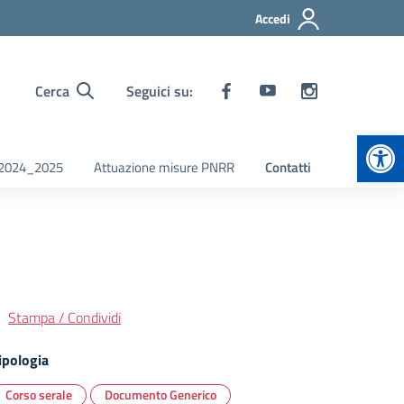
Accedi
Cerca
Seguici su:
Apr
i 2024_2025
Attuazione misure PNRR
Contatti
Stampa / Condividi
ipologia
Corso serale
Documento Generico