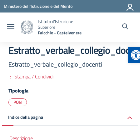
Vai ai contenuti
Vai al menu di navigazione
Vai al footer
Ministero dell'Istruzione e del Merito
Istituto d'Istruzione
Superiore
Faicchio - Castelvenere
Ap
Estratto_verbale_collegio_docent
Estratto_verbale_collegio_docenti
Stampa / Condividi
Tipologia
PON
Indice della pagina
Descrizione