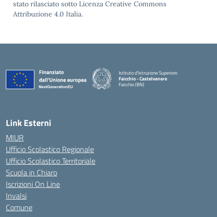
stato rilasciato sotto Licenza Creative Commons
Attribuzione 4.0 Italia.
Istituto d'Istruzione Superiore
Faicchio - Castelvenere
Faicchio (BN)
— Visita la pagina iniziale della scuola
Link Esterni
MIUR
Ufficio Scolastico Regionale
Ufficio Scolastico Territoriale
Scuola in Chiaro
Iscrizioni On Line
Invalsi
Comune