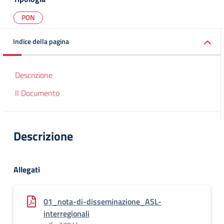
PON
Indice della pagina
Descrizione
Il Documento
Descrizione
Allegati
01_nota-di-disseminazione_ASL-
interregionali