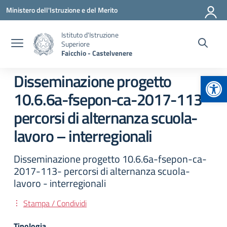
Vai ai contenuti
Vai al menu di navigazione
Vai al footer
Ministero dell'Istruzione e del Merito
Istituto d'Istruzione
Superiore
Faicchio - Castelvenere
Apr
Disseminazione progetto
10.6.6a-fsepon-ca-2017-113-
percorsi di alternanza scuola-
lavoro – interregionali
Disseminazione progetto 10.6.6a-fsepon-ca-
2017-113- percorsi di alternanza scuola-
lavoro - interregionali
Stampa / Condividi
Tipologia