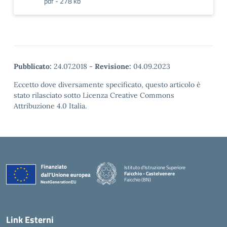
pdf - 278 kb
Pubblicato:
24.07.2018
-
Revisione:
04.09.2023
Eccetto dove diversamente specificato, questo articolo è
stato rilasciato sotto Licenza Creative Commons
Attribuzione 4.0 Italia.
Istituto d'Istruzione Superiore
Faicchio - Castelvenere
Faicchio (BN)
— Visita la pagina iniziale della scuola
Link Esterni