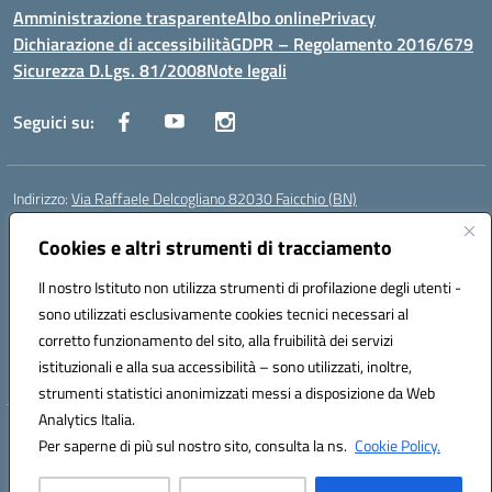
Amministrazione trasparente
Albo online
Privacy
Dichiarazione di accessibilità
GDPR – Regolamento 2016/679
Sicurezza D.Lgs. 81/2008
Note legali
Seguici su:
Indirizzo:
Via Raffaele Delcogliano 82030 Faicchio (BN)
Centralino:
0824863478
Email:
bnis02300v@istruzione.it
Posta elettronica certificata (PEC):
Cookies e altri strumenti di tracciamento
bnis02300v@pec.istruzione.it
Codice fiscale: 90003320620
Il nostro Istituto non utilizza strumenti di profilazione degli utenti -
Codice meccanografico:
BNIS02300V
sono utilizzati esclusivamente cookies tecnici necessari al
Codice Indice delle Pubbliche Amministrazioni (IPA): istsc_bnis02300v
corretto funzionamento del sito, alla fruibilità dei servizi
Codice unico di fatturazione (CUF): UFQEG8
istituzionali e alla sua accessibilità – sono utilizzati, inoltre,
strumenti statistici anonimizzati messi a disposizione da Web
Analytics Italia.
Hosting & Powered by 3D Solution S.r.l.
Per saperne di più sul nostro sito, consulta la ns.
Cookie Policy.
Concept & Design by Designers Italia