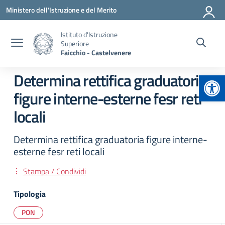
Vai ai contenuti
Vai al menu di navigazione
Vai al footer
Ministero dell'Istruzione e del Merito
Istituto d'Istruzione
Superiore
Faicchio - Castelvenere
Apr
Determina rettifica graduatoria
figure interne-esterne fesr reti
locali
Determina rettifica graduatoria figure interne-
esterne fesr reti locali
Stampa / Condividi
Tipologia
PON