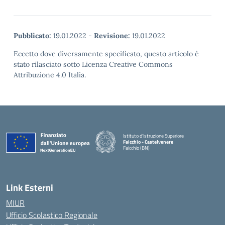
Pubblicato:
19.01.2022
-
Revisione:
19.01.2022
Eccetto dove diversamente specificato, questo articolo è
stato rilasciato sotto Licenza Creative Commons
Attribuzione 4.0 Italia.
Istituto d'Istruzione Superiore
Faicchio - Castelvenere
Faicchio (BN)
— Visita la pagina iniziale della scuola
Link Esterni
MIUR
Ufficio Scolastico Regionale