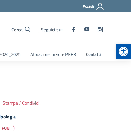
Accedi
Cerca
Seguici su:
Apr
i 2024_2025
Attuazione misure PNRR
Contatti
Stampa / Condividi
ipologia
PON