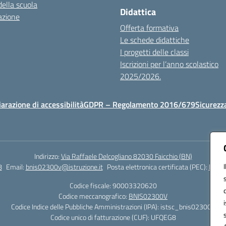
della scuola
Didattica
azione
Offerta formativa
Le schede didattiche
I progetti delle classi
Iscrizioni per l’anno scolastico
2025/2026.
iarazione di accessibilità
GDPR – Regolamento 2016/679
Sicurezz
Indirizzo:
Via Raffaele Delcogliano 82030 Faicchio (BN)
8
Email:
bnis02300v@istruzione.it
Posta elettronica certificata (PEC):
bnis0
Codice fiscale: 90003320620
Codice meccanografico:
BNIS02300V
Codice Indice delle Pubbliche Amministrazioni (IPA): istsc_bnis02300v
Codice unico di fatturazione (CUF): UFQEG8