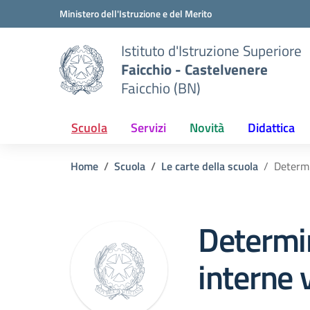
Vai ai contenuti
Vai al menu di navigazione
Vai al footer
Ministero dell'Istruzione e del Merito
Istituto d'Istruzione Superiore
Faicchio - Castelvenere
Faicchio (BN)
Scuola
Servizi
Novità
Didattica
Home
Scuola
Le carte della scuola
Determi
Determi
interne 