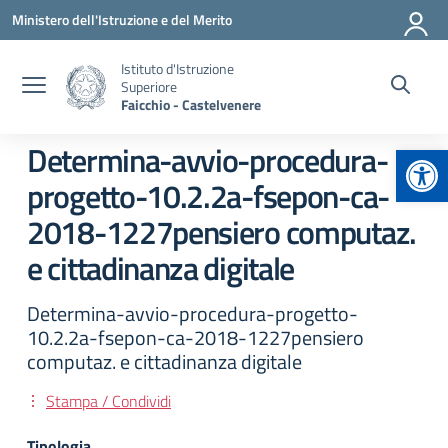
Vai ai contenuti
Vai al menu di navigazione
Vai al footer
Ministero dell'Istruzione e del Merito
Istituto d'Istruzione
Superiore
Faicchio - Castelvenere
Apr
Determina-avvio-procedura-
progetto-10.2.2a-fsepon-ca-
2018-1227pensiero computaz.
e cittadinanza digitale
Determina-avvio-procedura-progetto-
10.2.2a-fsepon-ca-2018-1227pensiero
computaz. e cittadinanza digitale
Stampa / Condividi
Tipologia