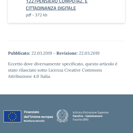
1227PENSIERO COMPUTAZ. E
CITTADINANZA DIGITALE
pdf - 372 kb
Pubblicato:
22.03.2019
-
Revisione:
22.03.2019
Eccetto dove diversamente specificato, questo articolo è
stato rilasciato sotto Licenza Creative Commons
Attribuzione 4.0 Italia.
Istituto d'Istruzione Superiore
Faicchio - Castelvenere
Faicchio (BN)
— Visita la pagina iniziale della scuola