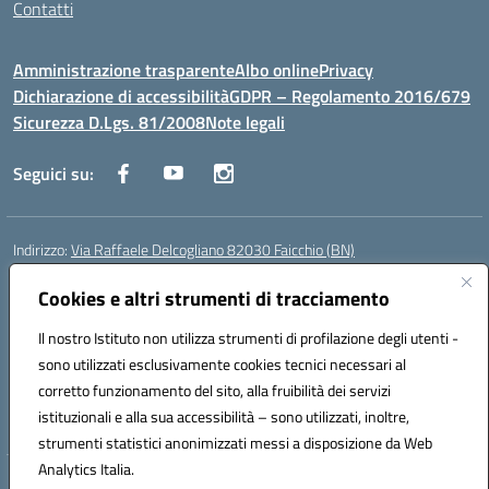
Contatti
Amministrazione trasparente
Albo online
Privacy
Dichiarazione di accessibilità
GDPR – Regolamento 2016/679
Sicurezza D.Lgs. 81/2008
Note legali
Seguici su:
Indirizzo:
Via Raffaele Delcogliano 82030 Faicchio (BN)
Centralino:
0824863478
Email:
bnis02300v@istruzione.it
Posta elettronica certificata (PEC):
Cookies e altri strumenti di tracciamento
bnis02300v@pec.istruzione.it
Codice fiscale: 90003320620
Il nostro Istituto non utilizza strumenti di profilazione degli utenti -
Codice meccanografico:
BNIS02300V
sono utilizzati esclusivamente cookies tecnici necessari al
Codice Indice delle Pubbliche Amministrazioni (IPA): istsc_bnis02300v
corretto funzionamento del sito, alla fruibilità dei servizi
Codice unico di fatturazione (CUF): UFQEG8
istituzionali e alla sua accessibilità – sono utilizzati, inoltre,
strumenti statistici anonimizzati messi a disposizione da Web
Analytics Italia.
Hosting & Powered by 3D Solution S.r.l.