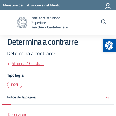
Vai ai contenuti
Vai al menu di navigazione
Vai al footer
Ministero dell'Istruzione e del Merito
Istituto d'Istruzione
Superiore
Faicchio - Castelvenere
Apr
Determina a contrarre
Determina a contrarre
Stampa / Condividi
Tipologia
PON
Indice della pagina
Descrizione