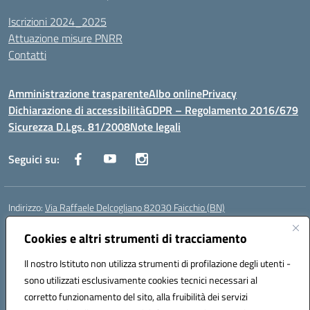
Iscrizioni 2024_2025
Attuazione misure PNRR
Contatti
Amministrazione trasparente
Albo online
Privacy
Dichiarazione di accessibilità
GDPR – Regolamento 2016/679
Sicurezza D.Lgs. 81/2008
Note legali
Seguici su:
Indirizzo:
Via Raffaele Delcogliano 82030 Faicchio (BN)
Centralino:
0824863478
Email:
bnis02300v@istruzione.it
Posta elettronica certificata (PEC):
Cookies e altri strumenti di tracciamento
bnis02300v@pec.istruzione.it
Codice fiscale: 90003320620
Il nostro Istituto non utilizza strumenti di profilazione degli utenti -
Codice meccanografico:
BNIS02300V
sono utilizzati esclusivamente cookies tecnici necessari al
Codice Indice delle Pubbliche Amministrazioni (IPA): istsc_bnis02300v
corretto funzionamento del sito, alla fruibilità dei servizi
Codice unico di fatturazione (CUF): UFQEG8