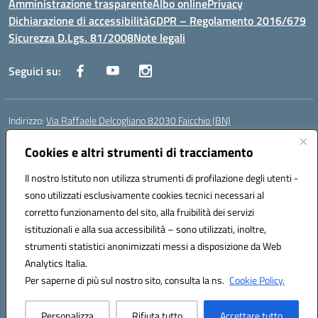
Amministrazione trasparente
Albo online
Privacy
Dichiarazione di accessibilità
GDPR – Regolamento 2016/679
Sicurezza D.Lgs. 81/2008
Note legali
Seguici su:
Indirizzo:
Via Raffaele Delcogliano 82030 Faicchio (BN)
Centralino:
0824863478
Email:
bnis02300v@istruzione.it
Posta elettronica certificata (PEC):
Cookies e altri strumenti di tracciamento
bnis02300v@pec.istruzione.it
Codice fiscale: 90003320620
Il nostro Istituto non utilizza strumenti di profilazione degli utenti -
Codice meccanografico:
BNIS02300V
sono utilizzati esclusivamente cookies tecnici necessari al
Codice Indice delle Pubbliche Amministrazioni (IPA): istsc_bnis02300v
corretto funzionamento del sito, alla fruibilità dei servizi
Codice unico di fatturazione (CUF): UFQEG8
istituzionali e alla sua accessibilità – sono utilizzati, inoltre,
strumenti statistici anonimizzati messi a disposizione da Web
Analytics Italia.
Hosting & Powered by 3D Solution S.r.l.
Per saperne di più sul nostro sito, consulta la ns.
Cookie Policy.
Concept & Design by Designers Italia
Personalizza
Rifiuta tutto
Accettare tutto