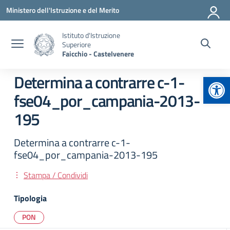
Vai ai contenuti
Vai al menu di navigazione
Vai al footer
Ministero dell'Istruzione e del Merito
Istituto d'Istruzione
Superiore
Faicchio - Castelvenere
Apr
Determina a contrarre c-1-
fse04_por_campania-2013-
195
Determina a contrarre c-1-
fse04_por_campania-2013-195
Stampa / Condividi
Tipologia
PON