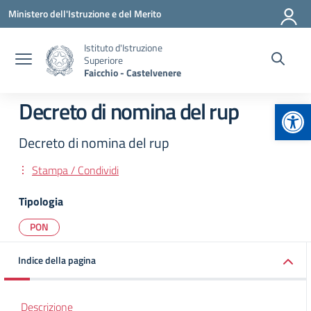
Vai ai contenuti
Vai al menu di navigazione
Vai al footer
Ministero dell'Istruzione e del Merito
Istituto d'Istruzione
Superiore
Faicchio - Castelvenere
Apr
Decreto di nomina del rup
Decreto di nomina del rup
Stampa / Condividi
Tipologia
PON
Indice della pagina
Descrizione