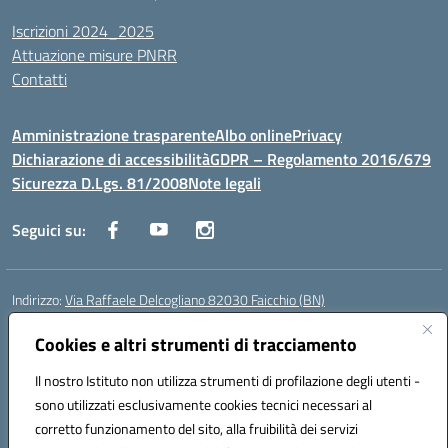
Iscrizioni 2024_2025
Attuazione misure PNRR
Contatti
Amministrazione trasparente
Albo online
Privacy
Dichiarazione di accessibilità
GDPR – Regolamento 2016/679
Sicurezza D.Lgs. 81/2008
Note legali
Seguici su:
Indirizzo:
Via Raffaele Delcogliano 82030 Faicchio (BN)
Centralino:
0824863478
Email:
bnis02300v@istruzione.it
Posta elettronica certificata (PEC):
Cookies e altri strumenti di tracciamento
bnis02300v@pec.istruzione.it
Codice fiscale: 90003320620
Il nostro Istituto non utilizza strumenti di profilazione degli utenti -
Codice meccanografico:
BNIS02300V
sono utilizzati esclusivamente cookies tecnici necessari al
Codice Indice delle Pubbliche Amministrazioni (IPA): istsc_bnis02300v
corretto funzionamento del sito, alla fruibilità dei servizi
Codice unico di fatturazione (CUF): UFQEG8