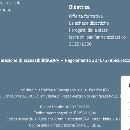
della scuola
Didattica
azione
Offerta formativa
Le schede didattiche
I progetti delle classi
Iscrizioni per l’anno scolastico
2025/2026.
iarazione di accessibilità
GDPR – Regolamento 2016/679
Sicurezz
Indirizzo:
Via Raffaele Delcogliano 82030 Faicchio (BN)
8
Email:
bnis02300v@istruzione.it
Posta elettronica certificata (PEC):
bnis0
Codice fiscale: 90003320620
Codice meccanografico:
BNIS02300V
Codice Indice delle Pubbliche Amministrazioni (IPA): istsc_bnis02300v
Codice unico di fatturazione (CUF): UFQEG8