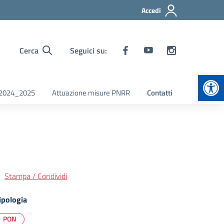
Accedi
Cerca
Seguici su:
Apr
i 2024_2025
Attuazione misure PNRR
Contatti
Stampa / Condividi
ipologia
PON