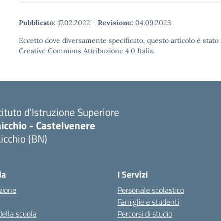
Pubblicato:
17.02.2022
-
Revisione:
04.09.2023
Eccetto dove diversamente specificato, questo articolo è stato 
Creative Commons Attribuzione 4.0 Italia.
tituto d'Istruzione Superiore
icchio - Castelvenere
icchio (BN)
Visita la pagina iniziale della scuola
la
I Servizi
zione
Personale scolastico
Famiglie e studenti
della scuola
Percorsi di studio