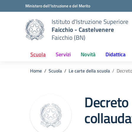
Vai ai contenuti
Vai al menu di navigazione
Vai al footer
Ministero dell'Istruzione e del Merito
Istituto d'Istruzione Superiore
Faicchio - Castelvenere
Faicchio (BN)
Scuola
Servizi
Novità
Didattica
Home
Scuola
Le carte della scuola
Decreto
Decreto
collauda