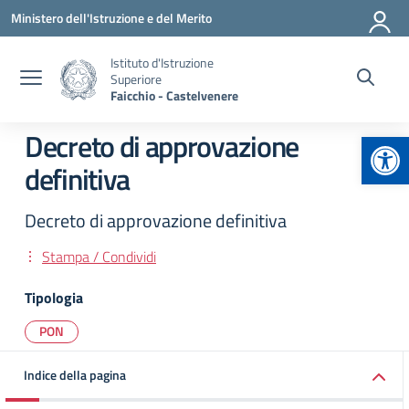
Vai ai contenuti
Vai al menu di navigazione
Vai al footer
Ministero dell'Istruzione e del Merito
Istituto d'Istruzione
Superiore
Faicchio - Castelvenere
Apr
Decreto di approvazione
definitiva
Decreto di approvazione definitiva
Stampa / Condividi
Tipologia
PON
Indice della pagina