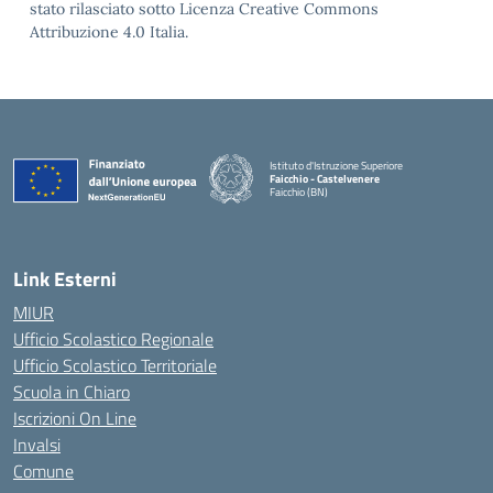
stato rilasciato sotto Licenza Creative Commons
Attribuzione 4.0 Italia.
Istituto d'Istruzione Superiore
Faicchio - Castelvenere
Faicchio (BN)
— Visita la pagina iniziale della scuola
Link Esterni
MIUR
Ufficio Scolastico Regionale
Ufficio Scolastico Territoriale
Scuola in Chiaro
Iscrizioni On Line
Invalsi
Comune