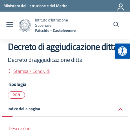
Vai ai contenuti
Vai al menu di navigazione
Vai al footer
Ministero dell'Istruzione e del Merito
Istituto d'Istruzione
Superiore
Faicchio - Castelvenere
Apr
Decreto di aggiudicazione ditta
Decreto di aggiudicazione ditta
Stampa / Condividi
Tipologia
PON
Indice della pagina
Descrizione