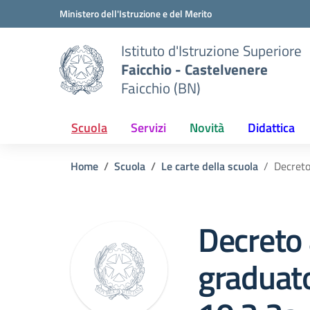
Vai ai contenuti
Vai al menu di navigazione
Vai al footer
Ministero dell'Istruzione e del Merito
Istituto d'Istruzione Superiore
Faicchio - Castelvenere
Faicchio (BN)
Scuola
Servizi
Novità
Didattica
Home
Scuola
Le carte della scuola
Decreto
Decreto
graduato