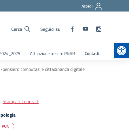
Accedi
Cerca
Seguici su:
Apr
i 2024_2025
Attuazione misure PNRR
Contatti
pensiero computaz. e cittadinanza digitale
Stampa / Condividi
ipologia
PON