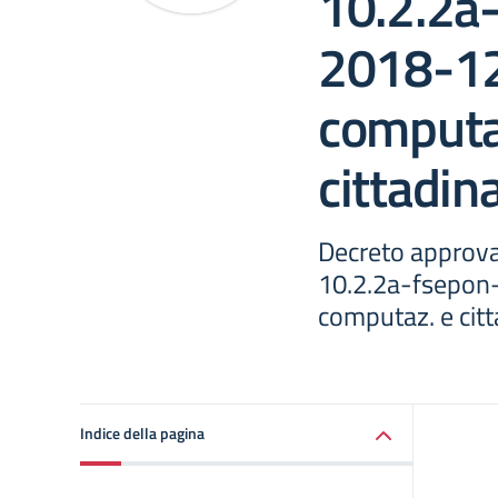
10.2.2a
2018-12
computa
cittadin
Decreto approva
10.2.2a-fsepon
computaz. e citt
Indice della pagina