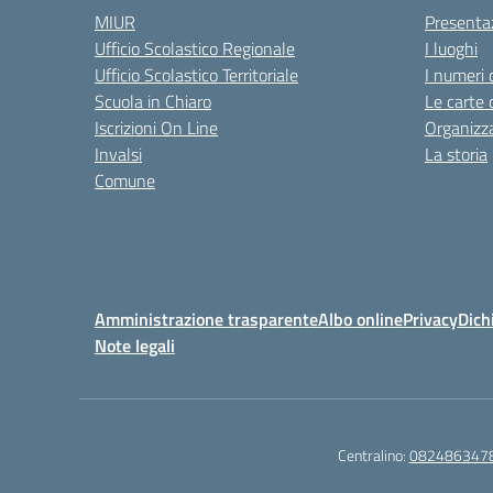
MIUR
Presenta
Ufficio Scolastico Regionale
I luoghi
Ufficio Scolastico Territoriale
I numeri 
Scuola in Chiaro
Le carte 
Iscrizioni On Line
Organizz
Invalsi
La storia
Comune
Amministrazione trasparente
Albo online
Privacy
Dich
Note legali
Centralino:
082486347