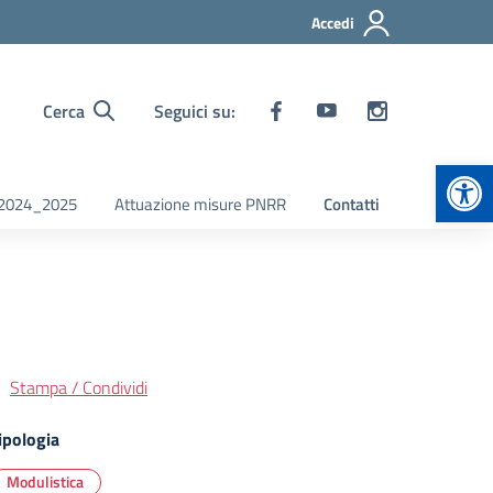
Accedi
Cerca
Seguici su:
Apr
i 2024_2025
Attuazione misure PNRR
Contatti
Stampa / Condividi
ipologia
Modulistica