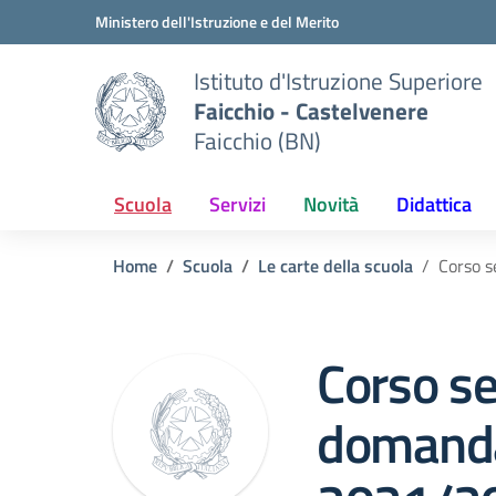
Vai ai contenuti
Vai al menu di navigazione
Vai al footer
Ministero dell'Istruzione e del Merito
Istituto d'Istruzione Superiore
Faicchio - Castelvenere
Faicchio (BN)
Scuola
Servizi
Novità
Didattica
Home
Scuola
Le carte della scuola
Corso s
Corso se
domanda 