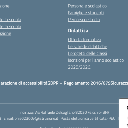
zione
Personale scolastico
Famiglie e studenti
della scuola
Percorsi di studio
della scuola
Didattica
azione
Offerta formativa
Le schede didattiche
I progetti delle classi
Iscrizioni per l’anno scolastico
2025/2026.
iarazione di accessibilità
GDPR – Regolamento 2016/679
Sicurezz
Indirizzo:
Via Raffaele Delcogliano 82030 Faicchio (BN)
8
Email:
bnis02300v@istruzione.it
Posta elettronica certificata (PEC):
bnis0