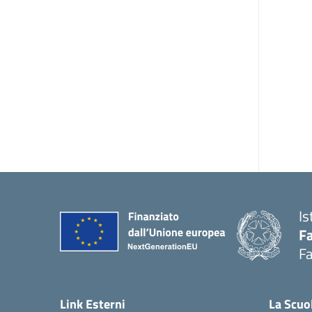
Is
Fa
Fa
— 
Link Esterni
La Scuo