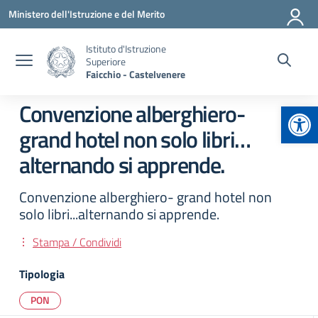
Vai ai contenuti
Vai al menu di navigazione
Vai al footer
Ministero dell'Istruzione e del Merito
Istituto d'Istruzione
Superiore
Faicchio - Castelvenere
Apr
Convenzione alberghiero-
grand hotel non solo libri…
alternando si apprende.
Convenzione alberghiero- grand hotel non
solo libri...alternando si apprende.
Stampa / Condividi
Tipologia
PON