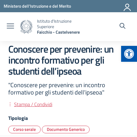
Vai ai contenuti
Vai al menu di navigazione
Vai al footer
Ministero dell'Istruzione e del Merito
Istituto d'Istruzione
Superiore
Faicchio - Castelvenere
Apr
Conoscere per prevenire: un
incontro formativo per gli
studenti dell’ipseoa
"Conoscere per prevenire: un incontro
formativo per gli studenti dell'ipseoa"
Stampa / Condividi
Tipologia
Corso serale
Documento Generico