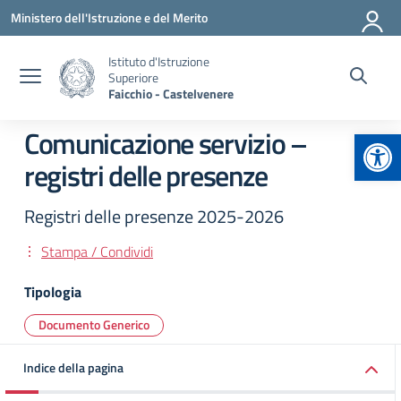
Vai ai contenuti
Vai al menu di navigazione
Vai al footer
Ministero dell'Istruzione e del Merito
Istituto d'Istruzione
Superiore
Faicchio - Castelvenere
Apr
Comunicazione servizio –
registri delle presenze
Registri delle presenze 2025-2026
Stampa / Condividi
Tipologia
Documento Generico
Indice della pagina