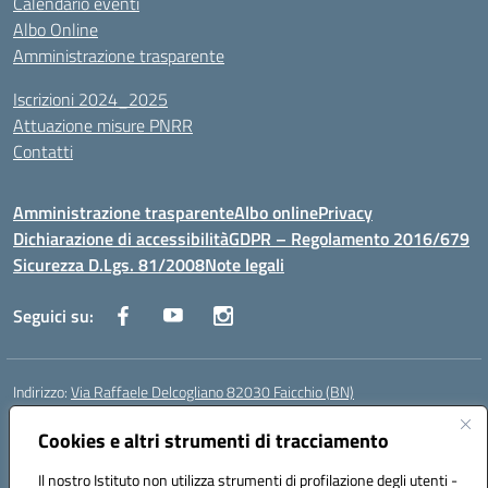
Calendario eventi
Albo Online
Amministrazione trasparente
Iscrizioni 2024_2025
Attuazione misure PNRR
Contatti
Amministrazione trasparente
Albo online
Privacy
Dichiarazione di accessibilità
GDPR – Regolamento 2016/679
Sicurezza D.Lgs. 81/2008
Note legali
Seguici su:
Indirizzo:
Via Raffaele Delcogliano 82030 Faicchio (BN)
Centralino:
0824863478
Email:
bnis02300v@istruzione.it
Posta elettronica certificata (PEC):
Cookies e altri strumenti di tracciamento
bnis02300v@pec.istruzione.it
Codice fiscale: 90003320620
Il nostro Istituto non utilizza strumenti di profilazione degli utenti -