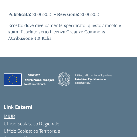
Pubblicato:
21.06.2021
-
Revisione:
21.06.2021
Eccetto dove diversamente specificato, questo articolo è
stato rilasciato sotto Licenza Creative Commons
Attribuzione 4.0 Italia.
Istituto d'Istruzione Superiore
Faicchio - Castelvenere
Faicchio (BN)
— Visita la pagina iniziale della scuola
Link Esterni
MIUR
Ufficio Scolastico Regionale
Ufficio Scolastico Territoriale