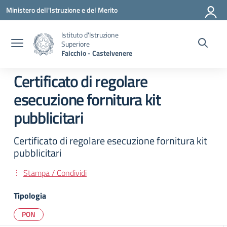
Vai ai contenuti
Vai al menu di navigazione
Vai al footer
Ministero dell'Istruzione e del Merito
Istituto d'Istruzione
Superiore
Faicchio - Castelvenere
Certificato di regolare
esecuzione fornitura kit
pubblicitari
Certificato di regolare esecuzione fornitura kit
pubblicitari
Stampa / Condividi
Tipologia
PON