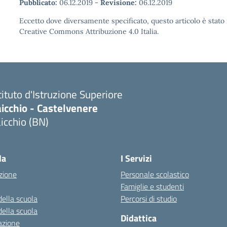
Pubblicato:
06.12.2019
-
Revisione:
06.12.2019
Eccetto dove diversamente specificato, questo articolo è stato 
Creative Commons Attribuzione 4.0 Italia.
tituto d'Istruzione Superiore
icchio - Castelvenere
icchio (BN)
Visita la pagina iniziale della scuola
la
I Servizi
zione
Personale scolastico
Famiglie e studenti
della scuola
Percorsi di studio
della scuola
Didattica
azione