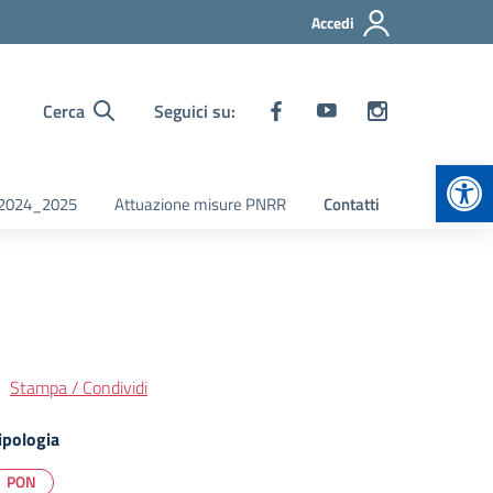
Accedi
Cerca
Seguici su:
Apr
i 2024_2025
Attuazione misure PNRR
Contatti
Stampa / Condividi
ipologia
PON