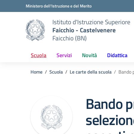
Vai ai contenuti
Vai al menu di navigazione
Vai al footer
Ministero dell'Istruzione e del Merito
Istituto d'Istruzione Superiore
Faicchio - Castelvenere
Faicchio (BN)
Scuola
Servizi
Novità
Didattica
Home
Scuola
Le carte della scuola
Bando p
Bando p
selezion