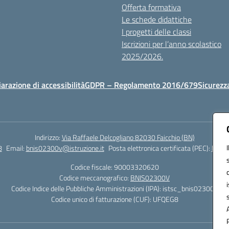
Offerta formativa
Le schede didattiche
I progetti delle classi
Iscrizioni per l’anno scolastico
2025/2026.
iarazione di accessibilità
GDPR – Regolamento 2016/679
Sicurezz
Indirizzo:
Via Raffaele Delcogliano 82030 Faicchio (BN)
8
Email:
bnis02300v@istruzione.it
Posta elettronica certificata (PEC):
bnis0
Codice fiscale: 90003320620
Codice meccanografico:
BNIS02300V
Codice Indice delle Pubbliche Amministrazioni (IPA): istsc_bnis02300v
Codice unico di fatturazione (CUF): UFQEG8