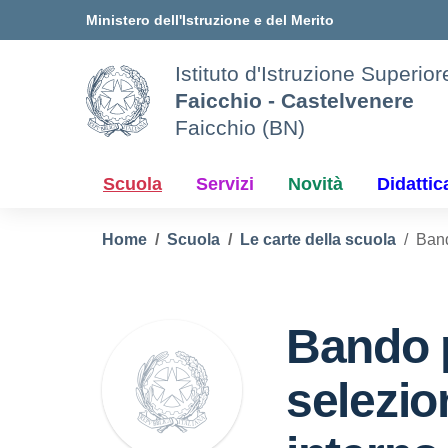
Vai ai contenuti
Vai al menu di navigazione
Vai al footer
Ministero dell'Istruzione e del Merito
Istituto d'Istruzione Superior
Faicchio - Castelvenere
Faicchio (BN)
Scuola
Servizi
Novità
Didattic
Home
Scuola
Le carte della scuola
Band
Bando p
selezio