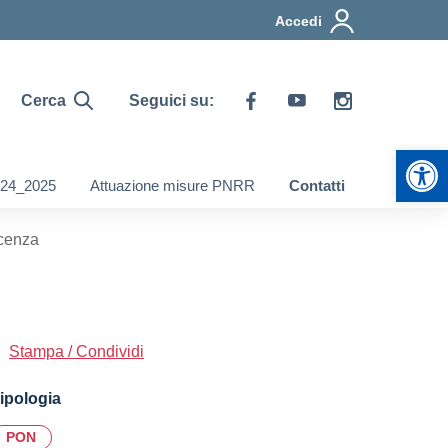
Accedi
Cerca
Seguici su:
Apr
2024_2025
Attuazione misure PNRR
Contatti
ocenza
Stampa / Condividi
ipologia
PON