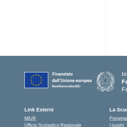
Is
F
F
— 
Link Esterni
La Scu
MIUR
Present
Ufficio Scolastico Regionale
I luoghi