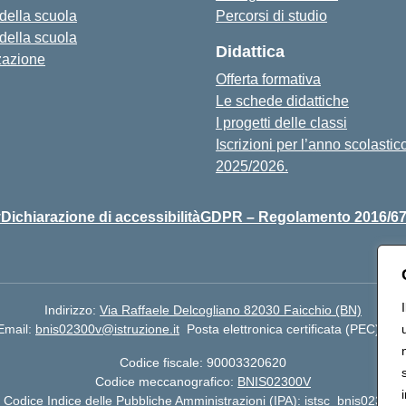
 della scuola
Percorsi di studio
 della scuola
Didattica
zazione
Offerta formativa
Le schede didattiche
I progetti delle classi
Iscrizioni per l’anno scolastic
2025/2026.
y
Dichiarazione di accessibilità
GDPR – Regolamento 2016/6
Indirizzo:
Via Raffaele Delcogliano 82030 Faicchio (BN)
Email:
bnis02300v@istruzione.it
Posta elettronica certificata (PEC):
bni
Codice fiscale: 90003320620
Codice meccanografico:
BNIS02300V
Codice Indice delle Pubbliche Amministrazioni (IPA): istsc_bnis02300v