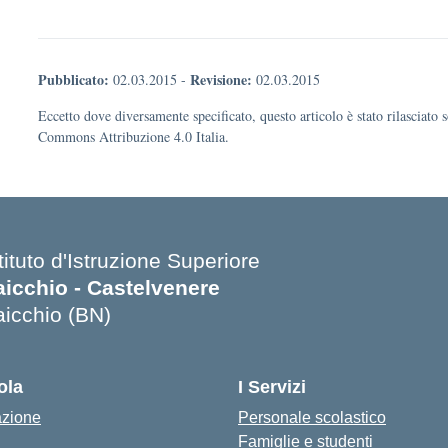
Pubblicato:
Revisione:
02.03.2015
-
02.03.2015
Eccetto dove diversamente specificato, questo articolo è stato rilasciato 
Commons Attribuzione 4.0 Italia.
tituto d'Istruzione Superiore
aicchio - Castelvenere
aicchio (BN)
Visita la pagina iniziale della scuola
ola
I Servizi
azione
Personale scolastico
Famiglie e studenti