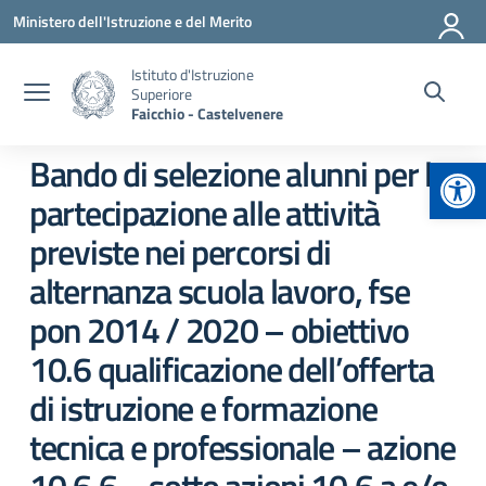
Vai ai contenuti
Vai al menu di navigazione
Vai al footer
Ministero dell'Istruzione e del Merito
Istituto d'Istruzione
Superiore
Faicchio - Castelvenere
Apr
Bando di selezione alunni per la
partecipazione alle attività
previste nei percorsi di
alternanza scuola lavoro, fse
pon 2014 / 2020 – obiettivo
10.6 qualificazione dell’offerta
di istruzione e formazione
tecnica e professionale – azione