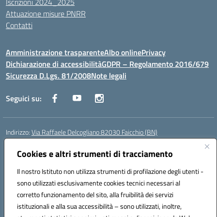
Iscrizioni 2024_2025
Attuazione misure PNRR
Contatti
Amministrazione trasparente
Albo online
Privacy
Dichiarazione di accessibilità
GDPR – Regolamento 2016/679
Sicurezza D.Lgs. 81/2008
Note legali
Seguici su:
Indirizzo:
Via Raffaele Delcogliano 82030 Faicchio (BN)
Centralino:
0824863478
Email:
bnis02300v@istruzione.it
Posta elettronica certificata (PEC):
Cookies e altri strumenti di tracciamento
bnis02300v@pec.istruzione.it
Codice fiscale: 90003320620
Il nostro Istituto non utilizza strumenti di profilazione degli utenti -
Codice meccanografico:
BNIS02300V
sono utilizzati esclusivamente cookies tecnici necessari al
Codice Indice delle Pubbliche Amministrazioni (IPA): istsc_bnis02300v
corretto funzionamento del sito, alla fruibilità dei servizi
Codice unico di fatturazione (CUF): UFQEG8
istituzionali e alla sua accessibilità – sono utilizzati, inoltre,