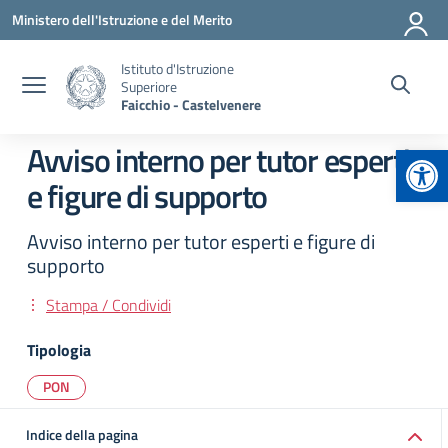
Vai ai contenuti
Vai al menu di navigazione
Vai al footer
Ministero dell'Istruzione e del Merito
Istituto d'Istruzione
Superiore
Faicchio - Castelvenere
Apr
Avviso interno per tutor esperti
e figure di supporto
Avviso interno per tutor esperti e figure di
supporto
Stampa / Condividi
Tipologia
PON
Indice della pagina