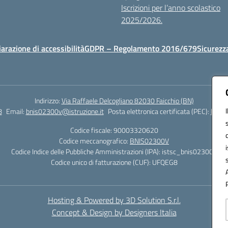
Iscrizioni per l’anno scolastico
2025/2026.
iarazione di accessibilità
GDPR – Regolamento 2016/679
Sicurezz
Indirizzo:
Via Raffaele Delcogliano 82030 Faicchio (BN)
8
Email:
bnis02300v@istruzione.it
Posta elettronica certificata (PEC):
bnis0
Codice fiscale: 90003320620
Codice meccanografico:
BNIS02300V
Codice Indice delle Pubbliche Amministrazioni (IPA): istsc_bnis02300v
Codice unico di fatturazione (CUF): UFQEG8
Hosting & Powered by 3D Solution S.r.l.
Concept & Design by Designers Italia