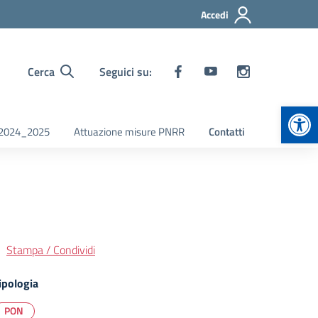
Accedi
Cerca
Seguici su:
Apr
i 2024_2025
Attuazione misure PNRR
Contatti
Stampa / Condividi
ipologia
PON