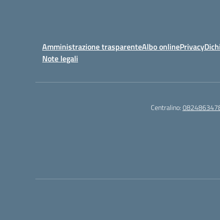
Amministrazione trasparente
Albo online
Privacy
Dich
Note legali
Centralino:
082486347