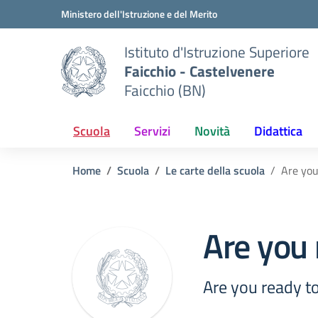
Vai ai contenuti
Vai al menu di navigazione
Vai al footer
Ministero dell'Istruzione e del Merito
Istituto d'Istruzione Superiore
Faicchio - Castelvenere
Faicchio (BN)
Scuola
Servizi
Novità
Didattica
Home
Scuola
Le carte della scuola
Are you
Are you 
Are you ready to