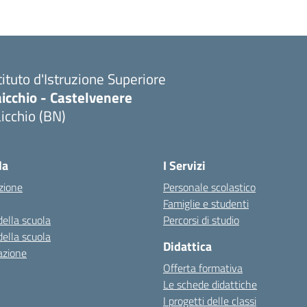
tituto d'Istruzione Superiore
icchio - Castelvenere
icchio (BN)
Visita la pagina iniziale della scuola
la
I Servizi
zione
Personale scolastico
Famiglie e studenti
della scuola
Percorsi di studio
della scuola
Didattica
azione
Offerta formativa
Le schede didattiche
I progetti delle classi